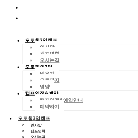
010-2029-4704
dreamworld01288@gmail.com
오토힐3일캠프
인사말
캠프연혁
오시는길
오토힐의3일
비우기
오토파지
영양
캠프일정&예약
캠프일정&예약안내
예약하기
오토힐3일캠프
인사말
캠프연혁
오시는길