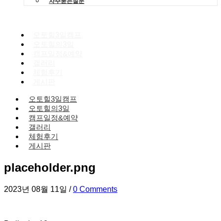
자주묻는질문
오토힐3일캠프
오토힐의3일
캠프일정&예약
갤러리
체험후기
게시판
오토힐3일캠프
오토힐의3일
캠프일정&예약
갤러리
체험후기
게시판
placeholder.png
2023년 08월 11일
/
0 Comments