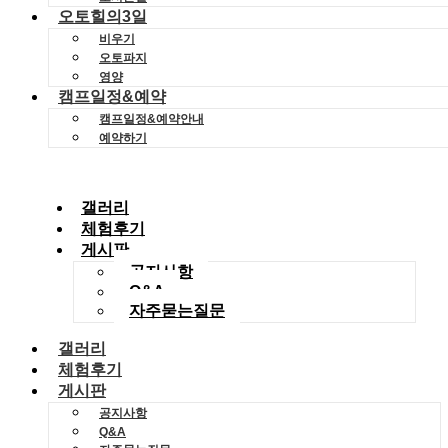
오토힐의3일
비우기
오토파지
영양
캠프일정&예약
캠프일정&예약안내
예약하기
갤러리
체험후기
게시판
공지사항
Q&A
자주묻는질문
갤러리
체험후기
게시판
공지사항
Q&A