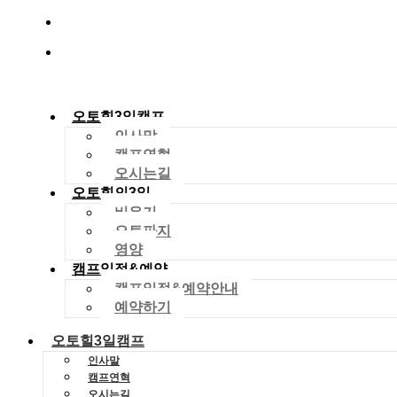
010-2029-4704
dreamworld01288@gmail.com
오토힐3일캠프
인사말
캠프연혁
오시는길
오토힐의3일
비우기
오토파지
영양
캠프일정&예약
캠프일정&예약안내
예약하기
오토힐3일캠프
인사말
캠프연혁
오시는길