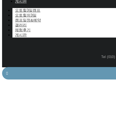
게시판
오토힐3일캠프
오토힐의3일
캠프일정&예약
갤러리
체험후기
게시판
Tel (010