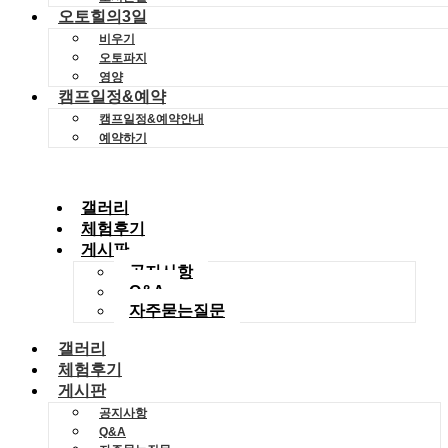
오토힐의3일
비우기
오토파지
영양
캠프일정&예약
캠프일정&예약안내
예약하기
갤러리
체험후기
게시판
공지사항
Q&A
자주묻는질문
갤러리
체험후기
게시판
공지사항
Q&A