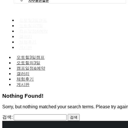
자주묻는질문
오토힐3일캠프
오토힐의3일
캠프일정&예약
갤러리
체험후기
게시판
오토힐3일캠프
오토힐의3일
캠프일정&예약
갤러리
체험후기
게시판
Nothing Found!
Sorry, but nothing matched your search terms. Please try agai
검색: