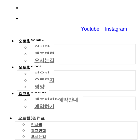
010-2029-4704
dreamworld01288@gmail.com
Youtube
Instagram
오토힐3일캠프
인사말
캠프연혁
오시는길
오토힐의3일
비우기
오토파지
영양
캠프일정&예약
캠프일정&예약안내
예약하기
오토힐3일캠프
인사말
캠프연혁
오시는길