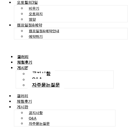
오토힐의3일
비우기
오토파지
영양
캠프일정&예약
캠프일정&예약안내
예약하기
갤러리
체험후기
게시판
공지사항
Q&A
자주묻는질문
갤러리
체험후기
게시판
공지사항
Q&A
자주묻는질문