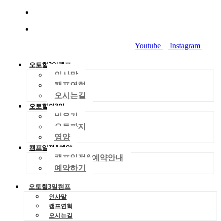
010-2029-4704
dreamworld01288@gmail.com
Youtube
Instagram
오토힐3일캠프
인사말
캠프연혁
오시는길
오토힐의3일
비우기
오토파지
영양
캠프일정&예약
캠프일정&예약안내
예약하기
오토힐3일캠프
인사말
캠프연혁
오시는길