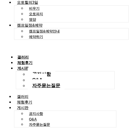
오토힐의3일
비우기
오토파지
영양
캠프일정&예약
캠프일정&예약안내
예약하기
갤러리
체험후기
게시판
공지사항
Q&A
자주묻는질문
갤러리
체험후기
게시판
공지사항
Q&A
자주묻는질문