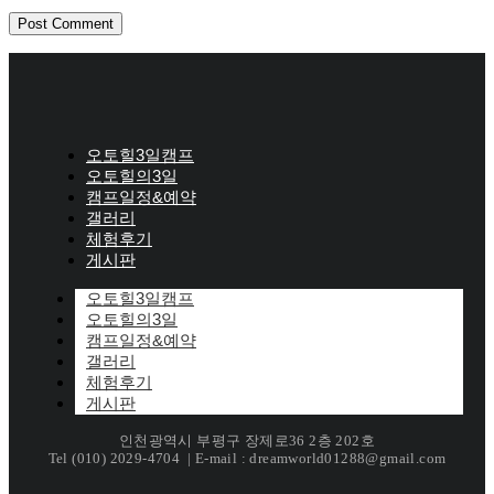
오토힐3일캠프
오토힐의3일
캠프일정&예약
갤러리
체험후기
게시판
오토힐3일캠프
오토힐의3일
캠프일정&예약
갤러리
체험후기
게시판
인천광역시 부평구 장제로36 2층 202호
Tel (010) 2029-4704 | E-mail : dreamworld01288@gmail.com