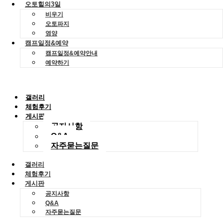
오토힐의3일
비우기
오토파지
영양
캠프일정&예약
캠프일정&예약안내
예약하기
갤러리
체험후기
게시판
공지사항
Q&A
자주묻는질문
갤러리
체험후기
게시판
공지사항
Q&A
자주묻는질문