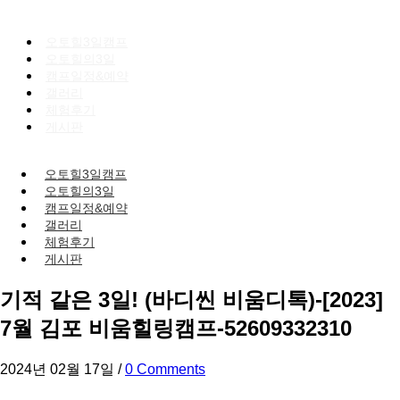
오토힐3일캠프
오토힐의3일
캠프일정&예약
갤러리
체험후기
게시판
오토힐3일캠프
오토힐의3일
캠프일정&예약
갤러리
체험후기
게시판
기적 같은 3일! (바디씬 비움디톡)-[2023]
7월 김포 비움힐링캠프-52609332310
2024년 02월 17일
/
0 Comments