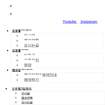
010-2029-4704
dreamworld01288@gmail.com
Youtube
Instagram
오토힐3일캠프
인사말
캠프연혁
오시는길
오토힐의3일
비우기
오토파지
영양
캠프일정&예약
캠프일정&예약안내
예약하기
오토힐3일캠프
인사말
캠프연혁
오시는길