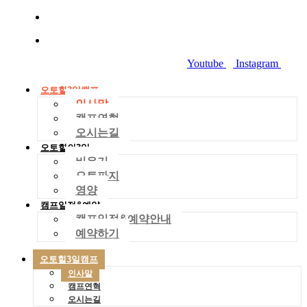
010-2029-4704
dreamworld01288@gmail.com
Youtube
Instagram
오토힐3일캠프
인사말
캠프연혁
오시는길
오토힐의3일
비우기
오토파지
영양
캠프일정&예약
캠프일정&예약안내
예약하기
오토힐3일캠프
인사말
캠프연혁
오시는길