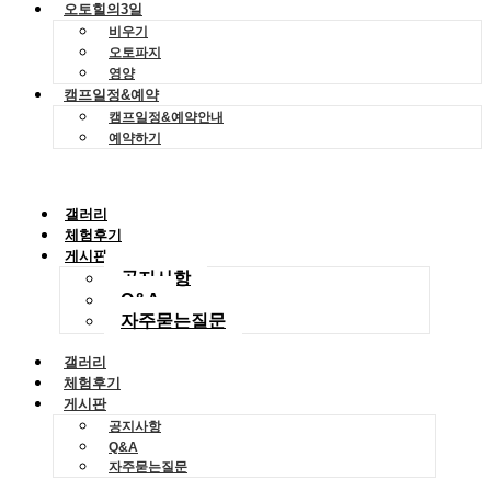
오토힐의3일
비우기
오토파지
영양
캠프일정&예약
캠프일정&예약안내
예약하기
갤러리
체험후기
게시판
공지사항
Q&A
자주묻는질문
갤러리
체험후기
게시판
공지사항
Q&A
자주묻는질문