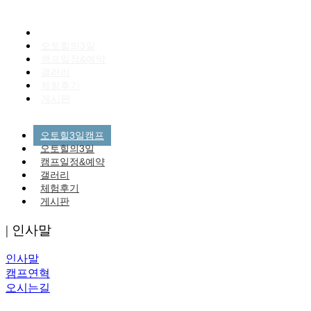
오토힐3일캠프
오토힐의3일
캠프일정&예약
갤러리
체험후기
게시판
오토힐3일캠프
오토힐의3일
캠프일정&예약
갤러리
체험후기
게시판
| 인사말
인사말
캠프연혁
오시는길