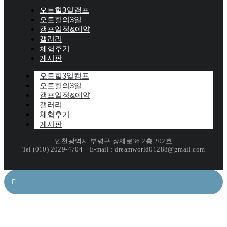
오토힐3일캠프
오토힐의3일
캠프일정&예약
갤러리
체험후기
게시판
오토힐3일캠프
오토힐의3일
캠프일정&예약
갤러리
체험후기
게시판
인천광역시 부평구 장제로36 2층 202호
Tel (010) 2029-4704 | E-mail : dreamworld01288@gmail.com