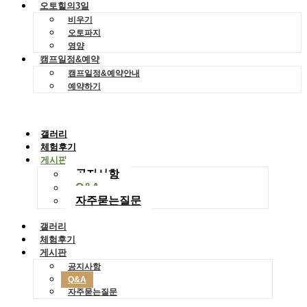
오토힐의3일
비우기
오토파지
영양
캠프일정&예약
캠프일정&예약안내
예약하기
갤러리
체험후기
게시판
공지사항
Q&A
자주묻는질문
갤러리
체험후기
게시판
공지사항
Q&A
자주묻는질문