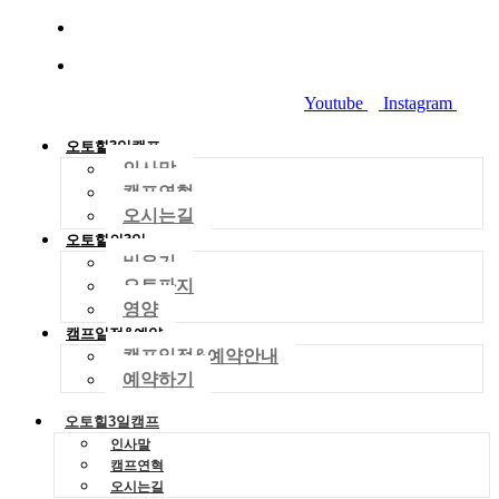
010-2029-4704
dreamworld01288@gmail.com
Youtube
Instagram
오토힐3일캠프
인사말
캠프연혁
오시는길
오토힐의3일
비우기
오토파지
영양
캠프일정&예약
캠프일정&예약안내
예약하기
오토힐3일캠프
인사말
캠프연혁
오시는길