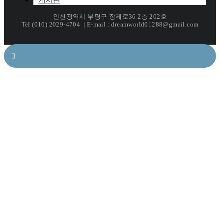
인천광역시 부평구 장제로36 2층 202호
Tel (010) 2029-4704 | E-mail : dreamworld01288@gmail.com
Newsletter!
Subscribe And Get Discount
10%