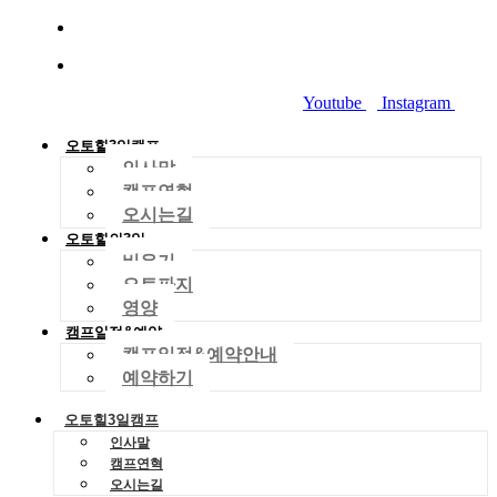
010-2029-4704
dreamworld01288@gmail.com
Youtube
Instagram
오토힐3일캠프
인사말
캠프연혁
오시는길
오토힐의3일
비우기
오토파지
영양
캠프일정&예약
캠프일정&예약안내
예약하기
오토힐3일캠프
인사말
캠프연혁
오시는길