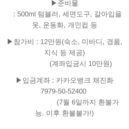
▶준비물
: 500ml 텀블러, 세면도구, 갈아입을
옷, 운동화, 개인컵 등
▶참가비 : 12만원(숙소, 미바디, 경품,
지식 등 제공)
(계좌입금시 10만원)
▶입금계좌 : 카카오뱅크 채진화
7979-50-52400
(7월 6일까지 환불가
능. 이후 환불불가!)