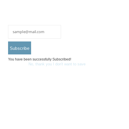
Subscribe
You have been successfully Subscribed!
Ops! Something went
wrong, please try again.
No, thank you I don't want to save