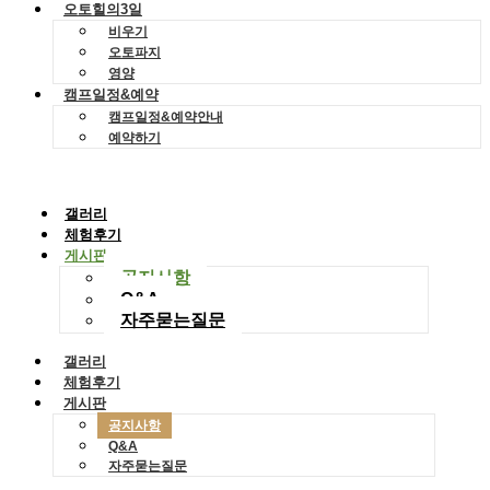
오토힐의3일
비우기
오토파지
영양
캠프일정&예약
캠프일정&예약안내
예약하기
갤러리
체험후기
게시판
공지사항
Q&A
자주묻는질문
갤러리
체험후기
게시판
공지사항
Q&A
자주묻는질문