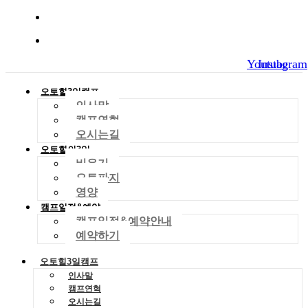
010-2029-4704
dreamworld01288@gmail.com
Youtube
Instagram
오토힐3일캠프
인사말
캠프연혁
오시는길
오토힐의3일
비우기
오토파지
영양
캠프일정&예약
캠프일정&예약안내
예약하기
오토힐3일캠프
인사말
캠프연혁
오시는길