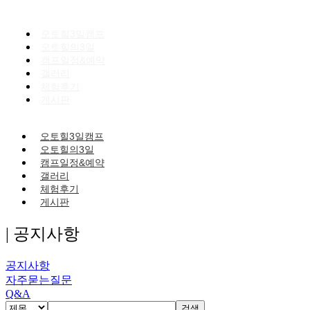
오토힐3일캠프
오토힐의3일
캠프일정&예약
갤러리
체험후기
게시판
오토힐3일캠프
오토힐의3일
캠프일정&예약
갤러리
체험후기
게시판
| 공지사항
공지사항
자주묻는질문
Q&A
검색