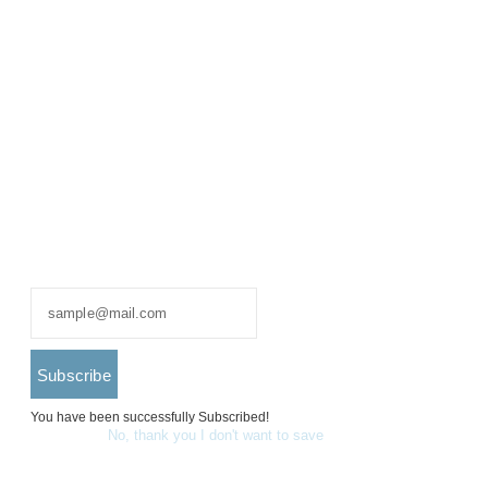
Subscribe And Get Discount
10%
Subscribe
You have been successfully Subscribed!
Ops! Something went
wrong, please try again.
No, thank you I don't want to save