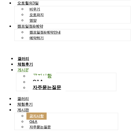
오토힐의3일
비우기
오토파지
영양
캠프일정&예약
캠프일정&예약안내
예약하기
갤러리
체험후기
게시판
공지사항
Q&A
자주묻는질문
갤러리
체험후기
게시판
공지사항
Q&A
자주묻는질문