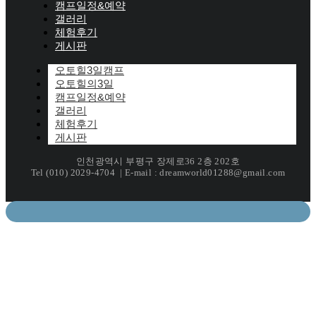
캠프일정&예약
갤러리
체험후기
게시판
오토힐3일캠프
오토힐의3일
캠프일정&예약
갤러리
체험후기
게시판
인천광역시 부평구 장제로36 2층 202호
Tel (010) 2029-4704 | E-mail : dreamworld01288@gmail.com
Newsletter!